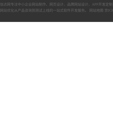
信达网专注中小
企业网站制作
、
网页设计
、
品牌网站设计
、
APP开发定制
网站优化从产品咨询到测试上线的一站式软件开发服务。
网站地图
京ICP