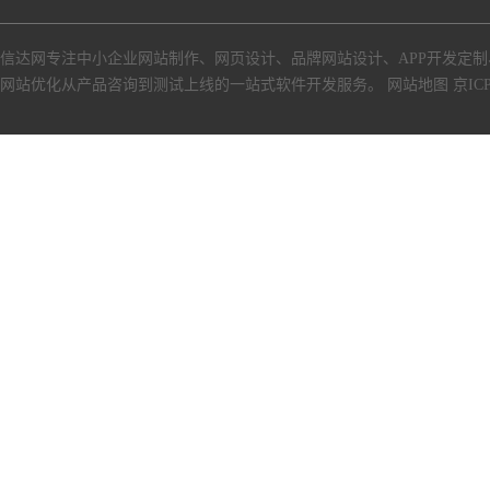
信达网专注中小
企业网站制作
、
网页设计
、
品牌网站设计
、
APP开发定制
网站优化从产品咨询到测试上线的一站式软件开发服务。
网站地图
京ICP