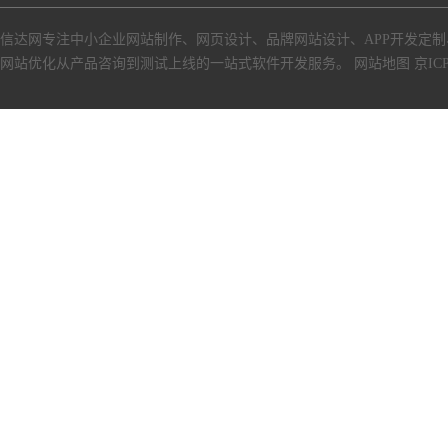
信达网专注中小
企业网站制作
、
网页设计
、
品牌网站设计
、
APP开发定制
网站优化从产品咨询到测试上线的一站式软件开发服务。
网站地图
京ICP